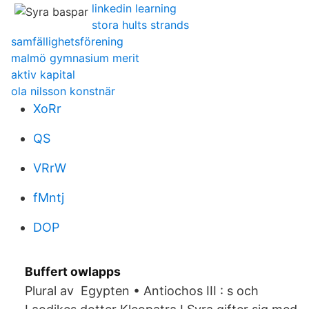
linkedin learning
stora hults strands
samfällighetsförening
malmö gymnasium merit
aktiv kapital
ola nilsson konstnär
XoRr
QS
VRrW
fMntj
DOP
Buffert owlapps
Plural av Egypten • Antiochos III : s och