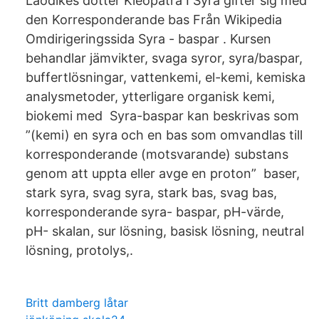
Laodikes dotter Kleopatra I Syra gifter sig med
den Korresponderande bas Från Wikipedia
Omdirigeringssida Syra - baspar . Kursen
behandlar jämvikter, svaga syror, syra/baspar,
buffertlösningar, vattenkemi, el-kemi, kemiska
analysmetoder, ytterligare organisk kemi,
biokemi med Syra-baspar kan beskrivas som
”(kemi) en syra och en bas som omvandlas till
korresponderande (motsvarande) substans
genom att uppta eller avge en proton” baser,
stark syra, svag syra, stark bas, svag bas,
korresponderande syra- baspar, pH-värde,
pH- skalan, sur lösning, basisk lösning, neutral
lösning, protolys,.
Britt damberg låtar