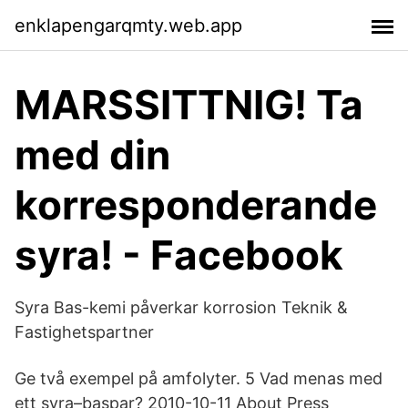
enklapengarqmty.web.app
MARSSITTNIG! Ta
med din
korresponderande
syra! - Facebook
Syra Bas-kemi påverkar korrosion Teknik &
Fastighetspartner
Ge två exempel på amfolyter. 5 Vad menas med
ett syra–baspar? 2010-10-11 About Press