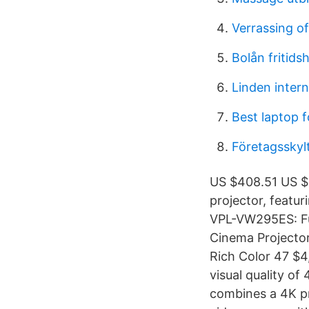
Verrassing of
Bolån fritids
Linden intern
Best laptop 
Företagsskyl
US $408.51 US $4
projector, featu
VPL-VW295ES: Fu
Cinema Projector
Rich Color 47 $4
visual quality of
combines a 4K pr