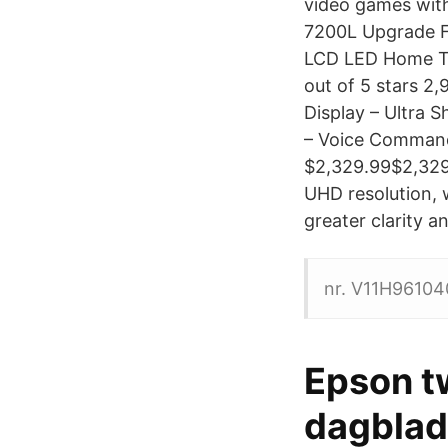
video games with
7200L Upgrade Fu
LCD LED Home Th
out of 5 stars 
Display – Ultra 
– Voice Command 
$2,329.99$2,329
UHD resolution, w
greater clarity an
nr. V11H96104
Epson t
dagblade