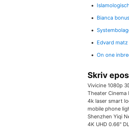
Islamologisch
Bianca bonus
Systembolage
Edvard matz
On one inbre
Skriv epos
Vivicine 1080p 
Theater Cinema 
4k laser smart lo
mobile phone ligh
Shenzhen Yiqi Net
4K UHD 0.66" DL