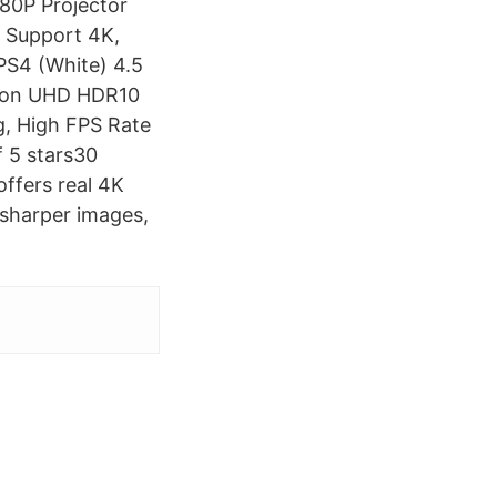
080P Projector
n Support 4K,
S4 (White) 4.5
tion UHD HDR10
g, High FPS Rate
 5 stars30
ffers real 4K
 sharper images,