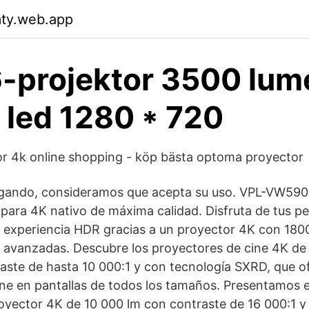
ty.web.app
6-projektor 3500 lum
 led 1280 * 720
r 4k online shopping - köp bästa optoma proyector
egando, consideramos que acepta su uso. VPL-VW59
para 4K nativo de máxima calidad. Disfruta de tus pel
e experiencia HDR gracias a un proyector 4K con 180
es avanzadas. Descubre los proyectores de cine 4K de
raste de hasta 10 000:1 y con tecnología SXRD, que o
ine en pantallas de todos los tamaños. Presentamos
oyector 4K de 10 000 lm con contraste de 16 000:1 y