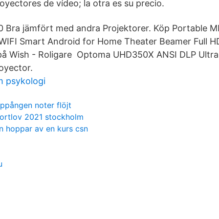
oyectores de vídeo; la otra es su precio.
0 Bra jämfört med andra Projektorer. Köp Portable M
 WIFI Smart Android for Home Theater Beamer Full H
 på Wish - Roligare Optoma UHD350X ANSI DLP Ultr
oyector.
 psykologi
ppången noter flöjt
ortlov 2021 stockholm
 hoppar av en kurs csn
u