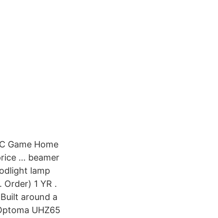
i PC Game Home
price … beamer
oodlight lamp
 Order) 1 YR .
Built around a
e Optoma UHZ65