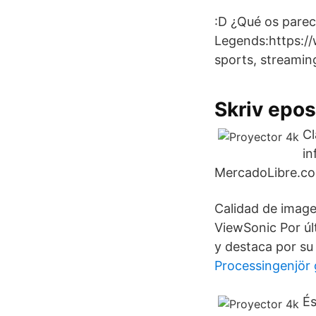
:D ¿Qué os parec
Legends:https:/
sports, streami
Skriv epos
Cl
in
MercadoLibre.com
Calidad de image 
ViewSonic Por úl
y destaca por su
Processingenjör
És