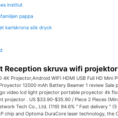
es institut
familjen pappa
t karlskrona sök dryck
d
t Reception skruva wifi projektor
3D 4K Projector,Android WIFI HDMI USB Full HD Min
Proyector 12000 mAh Battery Beamer 1 review Sale 
go video lcd light projector portable proyector 4k fl
t projector . US $33.90-$35.90 / Piece 2 Pieces (Min.
work Tech Co., Ltd. (119) 94.6% " Fast delivery " (5 
P chip and Optoma DuraCore laser technology, th