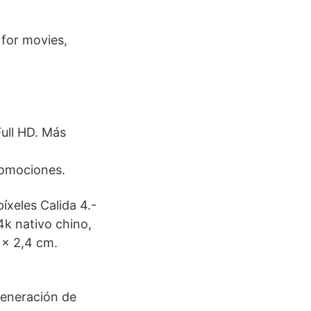
for movies,
Full HD. Más
romociones.
íxeles Calida 4.-
4k nativo chino,
 x 2,4 cm.
 generación de