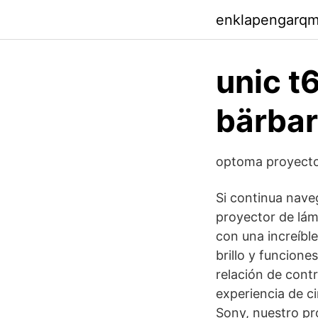
enklapengarqm
unic t
bärbar
optoma proyecto
Si continua nav
proyector de lám
con una increíbl
brillo y funcion
relación de cont
experiencia de c
Sony, nuestro pr