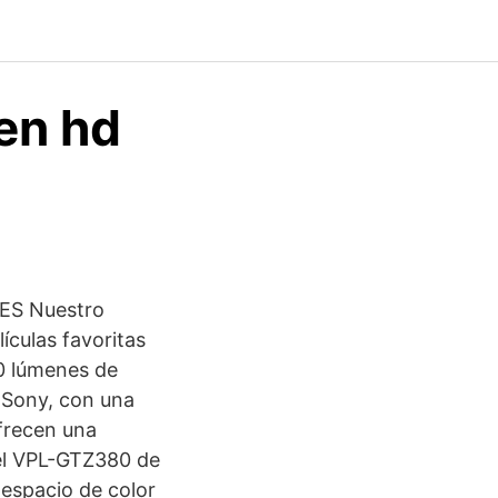
en hd
0ES Nuestro
ículas favoritas
0 lúmenes de
 Sony, con una
frecen una
 el VPL-GTZ380 de
 espacio de color