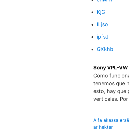
KjG
ILjso
ipfsJ
GXkhb
Sony VPL-VW 
Cómo funciona
tenemos que h
esto, hay que 
verticales. Po
Alfa akassa ersä
ar hektar