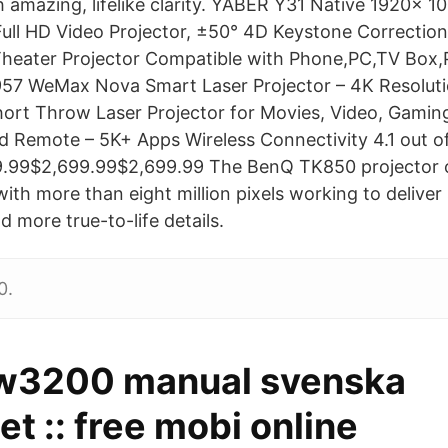
 amazing, lifelike clarity. YABER Y31 Native 1920x 1
ll HD Video Projector, ±50° 4D Keystone Correctio
eater Projector Compatible with Phone,PC,TV Box,P
2,957 WeMax Nova Smart Laser Projector – 4K Resolu
Short Throw Laser Projector for Movies, Video, Gamin
Remote – 5K+ Apps Wireless Connectivity 4.1 out of
.99$2,699.99$2,699.99 The BenQ TK850 projector o
ith more than eight million pixels working to deliver
d more true-to-life details.
0.
w3200 manual svenska
t :: free mobi online