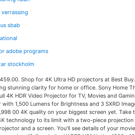
 verrassing
hus sbab
ational
for adobe programs
tar stockholm
59.00. Shop for 4K Ultra HD projectors at Best Buy
ring stunning clarity for home or office. Sony Home T
ll 4K HDR Video Projector for TV, Movies and Gami
 with 1,500 Lumens for Brightness and 3 SXRD Image
,998 00 4K quality on your biggest screen yet. Take 
 4K technology to its limit with a two-piece projectio
ojector and a screen. You'll see details of your mov