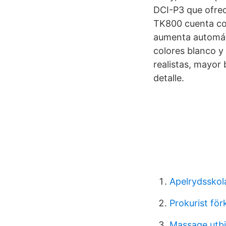
DCI-P3 que ofrec
TK800 cuenta con
aumenta automáti
colores blanco y
realistas, mayor
detalle.
Apelrydsskol
Prokurist för
Massage utbi