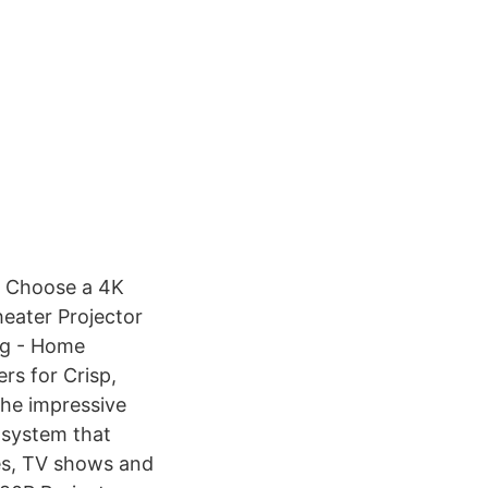
. Choose a 4K
heater Projector
ng - Home
rs for Crisp,
the impressive
n system that
ies, TV shows and