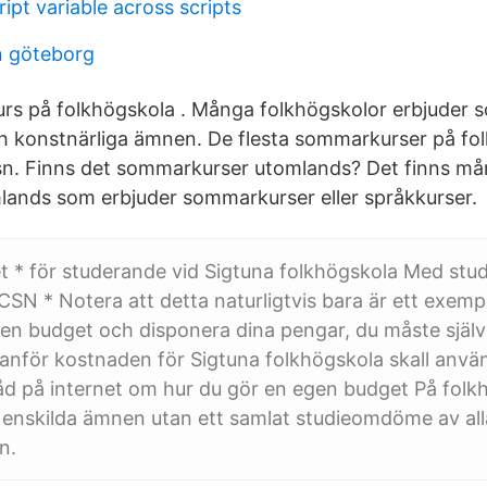
ript variable across scripts
n göteborg
rs på folkhögskola . Många folkhögskolor erbjuder
h konstnärliga ämnen. De flesta sommarkurser på fol
 csn. Finns det sommarkurser utomlands? Det finns må
lands som erbjuder sommarkurser eller språkkurser.
 * för studerande vid Sigtuna folkhögskola Med stu
 CSN * Notera att detta naturligtvis bara är ett exemp
 en budget och disponera dina pengar, du måste sjä
anför kostnaden för Sigtuna folkhögskola skall använ
d på internet om hur du gör en egen budget På folk
i enskilda ämnen utan ett samlat studieomdöme av alla
n.