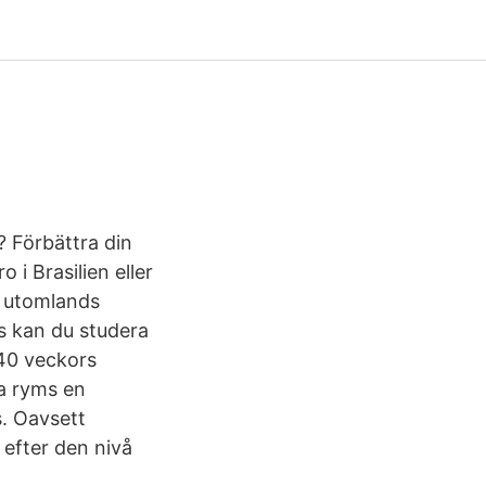
? Förbättra din
 i Brasilien eller
r utomlands
s kan du studera
40 veckors
la ryms en
s. Oavsett
 efter den nivå