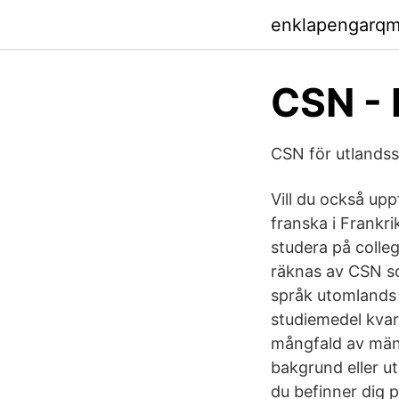
enklapengarqm
CSN -
CSN för utlandss
Vill du också up
franska i Frankri
studera på colle
räknas av CSN so
språk utomlands
studiemedel kvar
mångfald av männ
bakgrund eller u
du befinner dig p