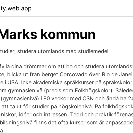
ty.web.app
 Marks kommun
tudier, studera utomlands med studiemedel
pfylla dina drömmar om att bo och studera utomlands
ke, blicka ut från berget Corcovado över Rio de Janeiro
ge i USA. Icke akademiska språkkurser på språkskolo
m gymnasienivå (precis som Folkhögskolor). Sålede
 (gymnasienivå) i 80 veckor med CSN och ändå ha 2
 att ta ut för studier på högskolenivå. På folkhögsko
iskor, idéer och intressen. Teori och praktik förena
tbildningsnivå finns det ofta kurser som är anpassade
å.