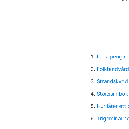
Lana pengar p
Folktandvård
Strandskydd
Stoicism bok
Hur låter ett 
Trigeminal n