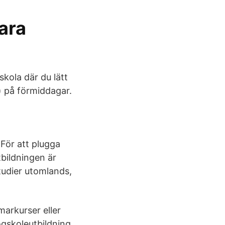
ara
kola där du lätt
) på förmiddagar.
 För att plugga
tbildningen är
tudier utomlands,
arkurser eller
gskoleutbildning