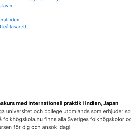
stäver
eralindex
fteå lasarett
nskurs med internationell praktik i Indien, Japan
a universitet och college utomlands som erbjuder s
å folkhögskola.nu finns alla Sveriges folkhögskolor oc
kursen för dig och ansök idag!