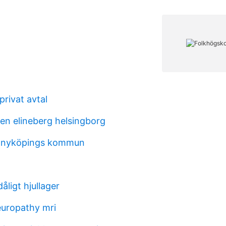
rivat avtal
en elineberg helsingborg
 nyköpings kommun
dåligt hjullager
europathy mri