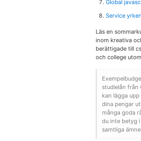
Global javasc
Service yrke
Läs en sommarku
inom kreativa oc
berättigade till
och college utom
Exempelbudget
studielån från
kan lägga upp
dina pengar ut
många goda rå
du inte betyg 
samtliga ämne