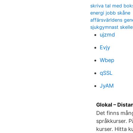
skriva tal med bok
energi jobb skåne
affärsvärldens gen
sjukgymnast skelle
ujzmd
Evjy
Wbep
qSSL
JyAM
Glokal – Dista
Det finns mång
språkkurser. P
kurser. Hitta 