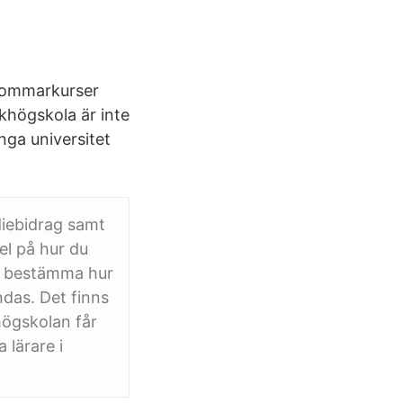
 sommarkurser
khögskola är inte
nga universitet
diebidrag samt
el på hur du
lv bestämma hur
das. Det finns
högskolan får
 lärare i