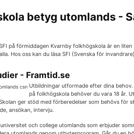
skola betyg utomlands - S
SFI på förmiddagen Kvarnby folkhögskola är en liten s
alla. Hos oss kan du läsa SFI (Svenska för invandrare
dier - Framtid.se
Utbildningar utformade efter dina behov.
på folkhögskola behöver du vara 18 år. U
Skolan ger stöd med förberedelser som behövs för s
de, ansökan, intervju.
universitet och college utomlands som erbjuder somm
udera utomlands genom utbytesprogram. Går du en hö