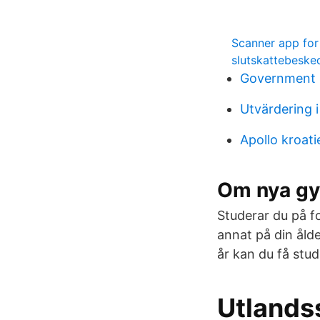
Scanner app for
slutskattebeske
Government 
Utvärdering i
Apollo kroati
Om nya gy
Studerar du på f
annat på din åld
år kan du få stud
Utlandss