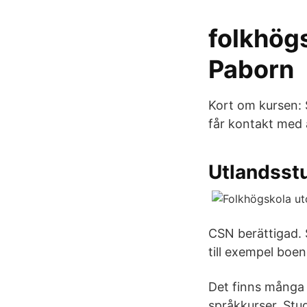
folkhög
Paborn
Kort om kursen: 
får kontakt med 
Utlandsstu
CSN berättigad. 
till exempel boen
Det finns många 
språkkurser. St