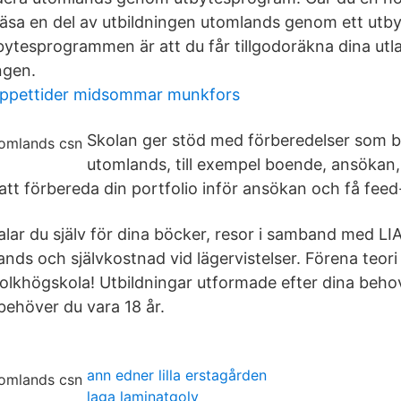
 läsa en del av utbildningen utomlands genom ett ut
ytesprogrammen är att du får tillgodoräkna dina utla
ngen.
ppettider midsommar munkfors
Skolan ger stöd med förberedelser som b
utomlands, till exempel boende, ansökan, 
 att förbereda din portfolio inför ansökan och få fee
lar du själv för dina böcker, resor i samband med LIA
ands och självkostnad vid lägervistelser. Förena teor
folkhögskola! Utbildningar utformade efter dina behov
behöver du vara 18 år.
ann edner lilla erstagården
laga laminatgolv