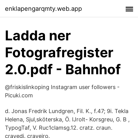
enklapengarqmty.web.app
Ladda ner
Fotografregister
2.0.pdf - Bahnhof
@friskislinkoping Instagram user followers -
Picuki.com
d. Jonas Fredrik Lundgren, Fil. K., f.47; 9i. Tekla
Helena, Sjul,sköterska, Ö. lJrolt- Korsgreu, G. B ,
TypogTaf, V. Ruc1clamsg.12. cratz. craun.
cravedi. craveiro.