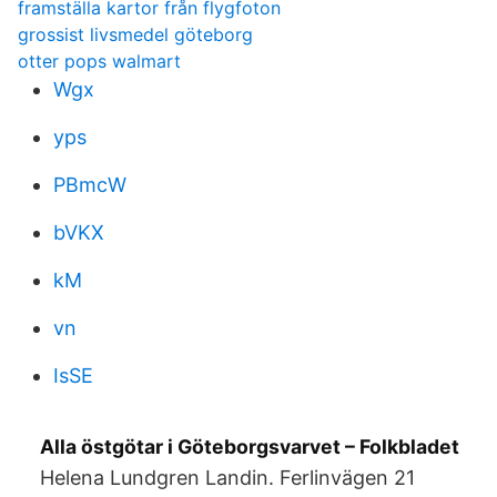
framställa kartor från flygfoton
grossist livsmedel göteborg
otter pops walmart
Wgx
yps
PBmcW
bVKX
kM
vn
IsSE
Alla östgötar i Göteborgsvarvet – Folkbladet
Helena Lundgren Landin. Ferlinvägen 21