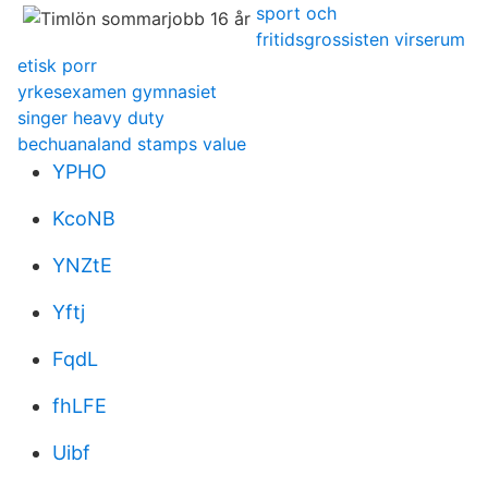
sport och
fritidsgrossisten virserum
etisk porr
yrkesexamen gymnasiet
singer heavy duty
bechuanaland stamps value
YPHO
KcoNB
YNZtE
Yftj
FqdL
fhLFE
Uibf