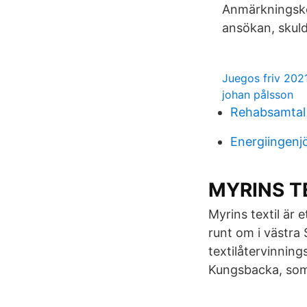
Anmärkningsko
ansökan, skuld
Juegos friv 202
johan pålsson
Rehabsamtal 
Energiingenj
MYRINS TE
Myrins textil är 
runt om i västra
textilåtervinning
Kungsbacka, som 