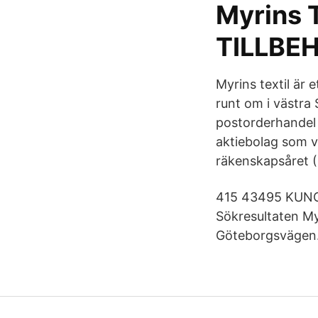
Myrins 
TILLBE
Myrins textil är 
runt om i västra
postorderhandel 
aktiebolag som v
räkenskapsåret (
415 43495 KUNGS
Sökresultaten My
Göteborgsvägen