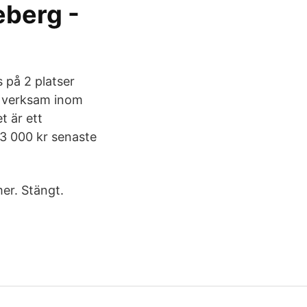
eberg -
s på 2 platser
är verksam inom
t är ett
33 000 kr senaste
r. Stängt.