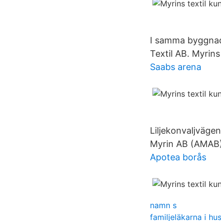
I samma byggnad 
Textil AB. Myrins
Saabs arena
Liljekonvaljväge
Myrin AB (AMAB)
Apotea borås
namn s
familjeläkarna i hu