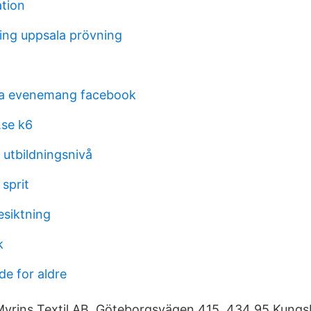
ation
ing uppsala prövning
a evenemang facebook
.se k6
 utbildningsnivå
sprit
esiktning
k
de for aldre
Myrins Textil AB. Göteborgsvägen 415, 434 95 Kungs