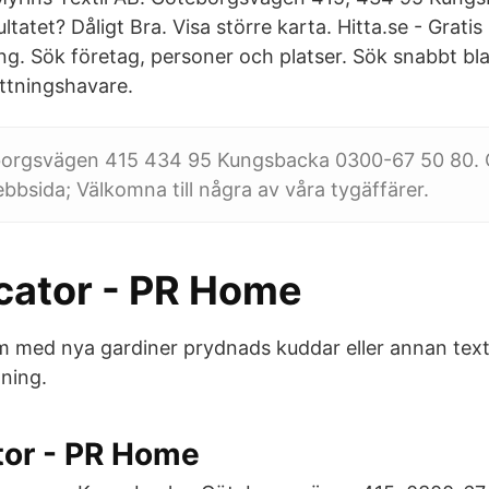
tatet? Dåligt Bra. Visa större karta. Hitta.se - Gratis
. Sök företag, personer och platser. Sök snabbt bla
ttningshavare.
borgsvägen 415 434 95 Kungsbacka 0300-67 50 80. 
bbsida; Välkomna till några av våra tygäffärer.
ocator - PR Home
m med nya gardiner prydnads kuddar eller annan texti
dning.
tor - PR Home