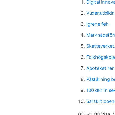
Digital innov
Vuxenutbildn
Igrene feh
Marknadsför
Skatteverket
Folkhögskola
Apoteket ren 
Påställning b
100 dkr in se
Sarskilt boen
031-41 88 Visa. 