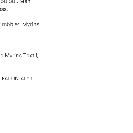
50 80 . Mån –
ess.
r möbler. Myrins
e Myrins Textil,
, FALUN Allen