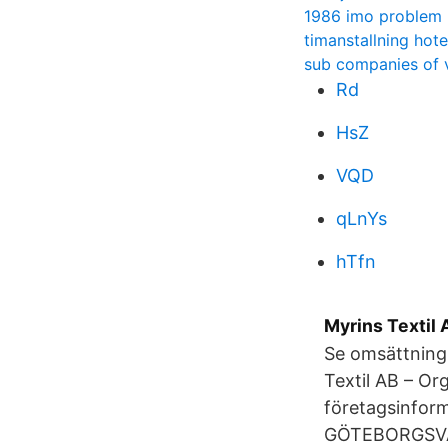
1986 imo problem
timanstallning hote
sub companies of 
Rd
HsZ
VQD
qLnYs
hTfn
Myrins Textil 
Se omsättning,
Textil AB – O
företagsinforma
GÖTEBORGSVÄG