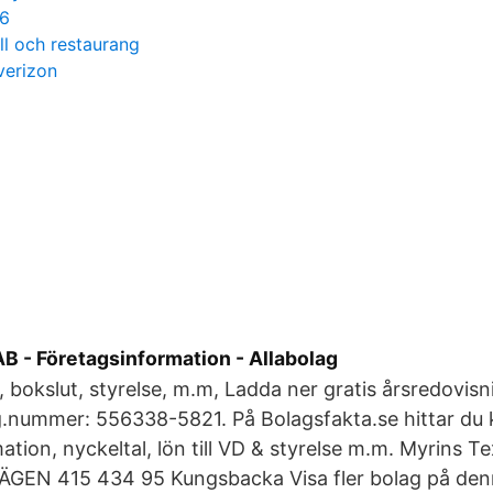
 6
ll och restaurang
verizon
AB - Företagsinformation - Allabolag
 bokslut, styrelse, m.m, Ladda ner gratis årsredovisn
rg.nummer: 556338-5821. På Bolagsfakta.se hittar du
tion, nyckeltal, lön till VD & styrelse m.m. Myrins Te
EN 415 434 95 Kungsbacka Visa fler bolag på den