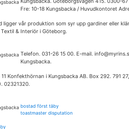
Kungsbacka. Göteborgsvägen 415. 0300-67 
Fre: 10-18 Kungsbacka / Huvudkontoret Adr
ligger vår produktion som syr upp gardiner eller klä
 Textil & Interiör i Göteborg.
Telefon. 031-26 15 00. E-mail. info@myrins.s
Kungsbacka.
n 11 Konfekthörnan i Kungsbacka AB. Box 292. 791 27
. 02321320.
bostad först täby
toastmaster disputation
sby