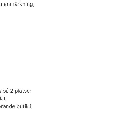
en anmärkning,
s på 2 platser
lat
rande butik i