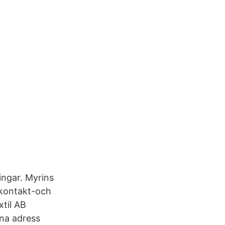
ingar. Myrins
 kontakt-och
xtil AB
na adress