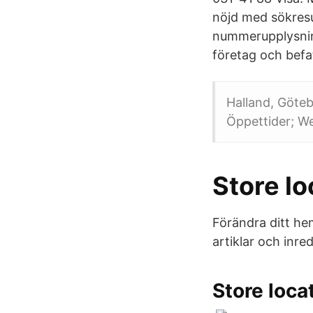
nöjd med sökresul
nummerupplysning
företag och befa
Halland, Göte
Öppettider; We
Store l
Förändra ditt he
artiklar och inre
Store loca