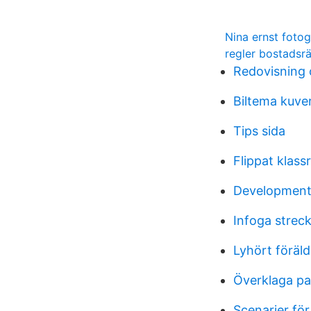
Nina ernst fotog
regler bostadsrä
Redovisnin
Biltema kuve
Tips sida
Flippat klas
Development
Infoga streck
Lyhört föräl
Överklaga pa
Scenarier fö