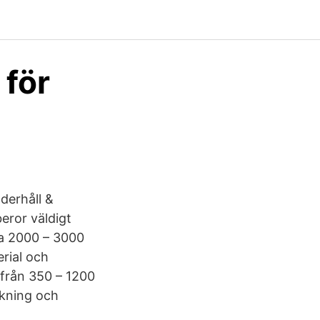
 för
derhåll &
eror väldigt
ca 2000 – 3000
rial och
 från 350 – 1200
ckning och