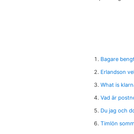
Bagare bengt
Erlandson vel
What is klar
Vad är postn
Du jag och d
Timlön somm