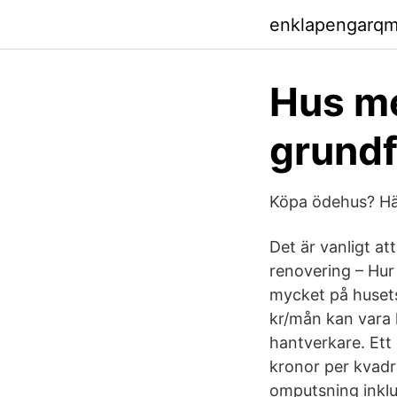
enklapengarqm
Hus me
grundf
Köpa ödehus? Här
Det är vanligt a
renovering – Hur 
mycket på husets
kr/mån kan vara 
hantverkare. Ett
kronor per kvadr
omputsning inklu