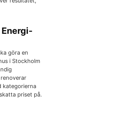
ver resultatet,
 Energi-
ska göra en
hus i Stockholm
ändig
, renoverar
d kategorierna
skatta priset på.