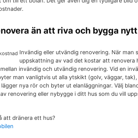
 om till ett bolån. Det ger även dig en tydligare bild ö
ostnader.
renovera än att riva och bygga nytt
Invändig eller utvändig renovering. När man 
uppskattning av vad det kostar att renovera 
 mellan invändig och utvändig renovering. Vid en inv
yter man vanligtvis ut alla ytskikt (golv, väggar, tak)
lägger nya rör och byter ut elanläggningar. Välj blan
av renovering eller nybygge i ditt hus som du vill upp
å att dränera ett hus?
bilen