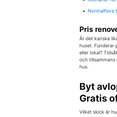
Normalflora 
Pris reno
Är det kanske lik
huset. Funderar p
eller lokal? Tids
och tillsammans 
hus.
Byt avlo
Gratis o
Vilket skick är 