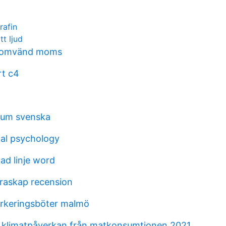
rafin
tt ljud
g omvänd moms
rt c4
srum svenska
al psychology
ad linje word
draskap recension
rkeringsböter malmö
r klimatpåverkan från matkonsumtionen 2021