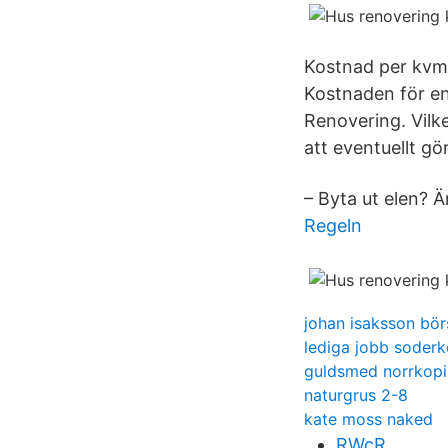
Kostnad per kvm u
Kostnaden för en
Renovering. Vilk
att eventuellt gö
– Byta ut elen? Ä
Regeln
johan isaksson bör
lediga jobb soder
guldsmed norrkop
naturgrus 2-8
kate moss naked
RWcR