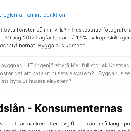
reglerna - en introduktion
tt byta fönster på min villa? – Huskostnad fotografer
är 30 aug 2017 Lagfarten är på 1,5% av köpeskillingen
tadsnät/fibernät. Bygga hus kostnad.
llbyggnad - LT Ingenjörsbyrå Mer full storlek Kostna
kostar det att byta ut husets elsystem? | Byggahus.s
 att byta ut husets elsystem?
slån - Konsumenternas
redit tar banken ut en avgift och ränta så länge pro