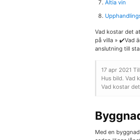
Altia vin
Upphandlings
Vad kostar det a
på villa » ✔️Vad 
anslutning till s
17 apr 2021 Ti
Hus bild. Vad 
Vad kostar det
Byggnad
Med en byggnadsk