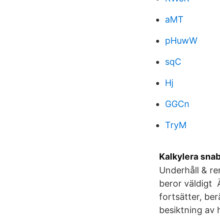
aMT
pHuwW
sqC
Hj
GGCn
TryM
Kalkylera snab
Underhåll & re
beror väldigt 
fortsätter, be
besiktning av 